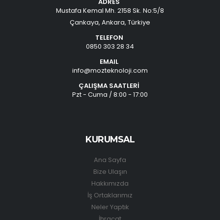
ADRES
Mustafa Kemal Mh. 2158 Sk. No:5/8
Çankaya, Ankara, Türkiye
TELEFON
0850 303 28 34
EMAIL
info@mozteknoloji.com
ÇALIŞMA SAATLERİ
Pzt - Cuma / 8:00 - 17:00
KURUMSAL
Ana Sayfa
Bize Ulaşın
Hakkımızda
İş Ortaklarımız
Neler Yaptık
İhracat